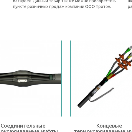
батареек. Данный товар так же можно приобрести в
шо
пункте розничных продаж компании ООО Протон.
ра
Соединительные
Концевые
моусаживаемые муфты
термоусаживаемые м