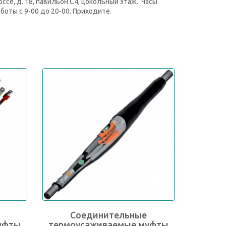
ссе, д. 18, павильон С4, цокольный этаж. Часы
боты с 9-00 до 20-00. Приходите.
Соединительные
уфты
термоусаживаемые муфты