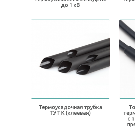
до 1 кВ
Термоусадочная трубка
То
ТУТ К (клеевая)
тер
с 
пр