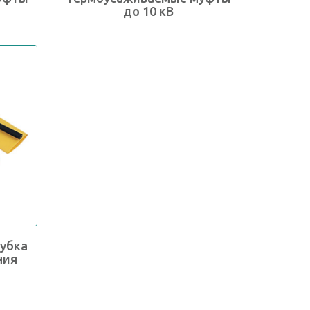
до 10 кВ
убка
ния