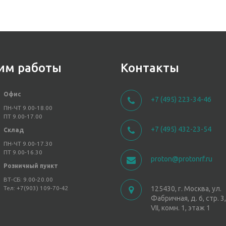
им работы
Контакты
Офис
+7 (495) 223-34-46
ПН-ЧТ 9.00-18.00
ПТ 9.00-17.00
+7 (495) 432-23-54
Склад
ПН-ЧТ 9.00-17.30
ПТ 9.00-16.30
proton@protonrf.ru
Розничный пункт
ВТ-СБ: 9.00-20.00
Тел: +7(903) 109-70-42
125430, г. Москва, ул.
Фабричная, д. 6, стр. 
VII, комн. 1, этаж 1