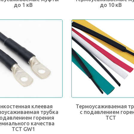
до 1 кВ
до 10 кВ
нкостенная клеевая
Термоусаживаемая тр
моусаживаемая трубка
с подавлением горе
подавлением горения
ТСТ
емиального качества
TCT GW1