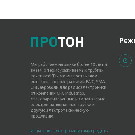
Реж
Мы работаем на рынке более 10 лет и
знаем о термоусаживаемых трубках
почти всё! Так же мы поставляем
высокочастотные разъемы BNC, SMA,
UHF, аэрозоли для радиоэлектроники
от компании CRC Industries,
стеклоармированные и силиконовые
электроизоляционные трубки и
другую электротехническую
продукцию.
Испытания электрозащитных средств