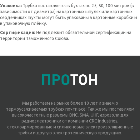
Упаковка:
Трубка поставляется в бухтах по 25, 50, 100 метров (в
зависимости от диаметра) на картонных шпулях или картонных
сердечниках. Бухты могут быть упакованы в картонные коробки и
в упаковочную плёнку.
Сертификация:
Не подлежит обязательной сертификации на
территории Таможенного Союза.
Мы работаем на рынке более 10 лет и знаем о
термоусаживаемых трубках почти всё! Так же мы поставляем
высокочастотные разъемы BNC, SMA, UHF, аэрозоли для
радиоэлектроники от компании CRC Industries,
стеклоармированные и силиконовые электроизоляционные
трубки и другую электротехническую продукцию.