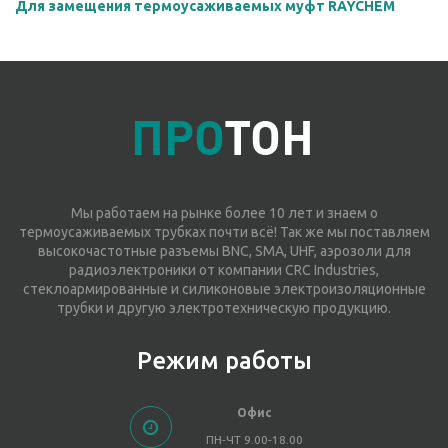
Для замещения термоусаживаемых муфт RAYCHEM
Мы работаем на рынке более 10 лет и знаем о
термоусаживаемых трубках почти всё! Так же мы поставляем
высокочастотные разъемы BNC, SMA, UHF, аэрозоли для
радиоэлектроники от компании CRC Industries,
стеклоармированные и силиконовые электроизоляционные
трубки и другую электротехническую продукцию.
Режим работы
Офис
ПН-ЧТ 9.00-18.00