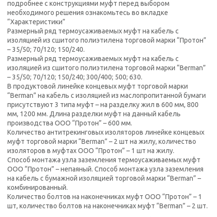
подробнее с конструкциями муфт перед выбором
необходимого решения ознакомьтесь во вкладке
“Характеристики”
Размерный ряд термоусаживаемых муфт на кабель с
изоляцией из сшитого полиэтилена торговой марки “Протон”
– 35/50; 70/120; 150/240.
Размерный ряд термоусаживаемых муфт на кабель с
изоляцией из сшитого полиэтилена торговой марки “Berman”
– 35/50; 70/120; 150/240; 300/400; 500; 630.
В продуктовой линейке концевых муфт торговой марки
“Berman” на кабель с изоляцией из маслопропитанной бумаги
присутствуют 3 типа муфт – на разделку жил в 600 мм, 800
мм, 1200 мм. Длина разделки муфт на данный кабель
производства ООО “Протон” – 600 мм.
Количество антитрекинговых изоляторов линейке концевых
муфт торговой марки “Berman” – 2 шт на жилу, количество
изоляторов в муфтах ООО “Протон” – 1 шт на жилу.
Способ монтажа узла заземления термоусаживаемых муфт
ООО “Протон” – непаяный. Способ монтажа узла заземления
на кабель с бумажной изоляцией торговой марки “Berman” –
комбинированный.
Количество болтов на наконечниках муфт ООО “Протон” – 1
шт, количество болтов на наконечниках муфт “Berman” – 2 шт.