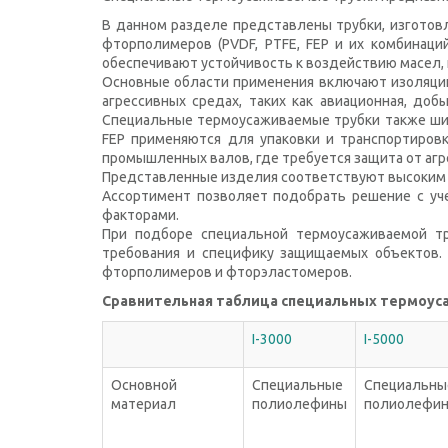
В данном разделе представлены трубки, изготов
фторполимеров (PVDF, PTFE, FEP и их комбинаци
обеспечивают устойчивость к воздействию масел, 
Основные области применения включают изоляцию 
агрессивных средах, таких как авиационная, до
Специальные термоусаживаемые трубки также широ
FEP применяются для упаковки и транспортировк
промышленных валов, где требуется защита от агр
Представленные изделия соответствуют высоким т
Ассортимент позволяет подобрать решение с уч
факторами.
При подборе специальной термоусаживаемой тру
требования и специфику защищаемых объектов. 
фторполимеров и фторэластомеров.
Сравнительная таблица специальных термоус
I-3000
I-5000
Основной
Специальные
Специальны
материал
полиолефины
полиолефи