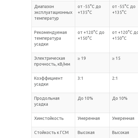
Диапазон
от -55°С до
от -55°С до
эксплуатационных
+135°С
+135°С
температур
Рекомендуемая
от +120°С до
от +120°С д
температура
+150°С
+150°С
усадки
Электрическая
≥ 19
≥ 15
прочность, кВ/мм
Коэффициент
3:1
2:1
усадки
Продольная
До 10%
До 10%
усадка
Химстойкость
Умеренная
Умеренная
Стойкость к ГСМ
Высокая
Высокая