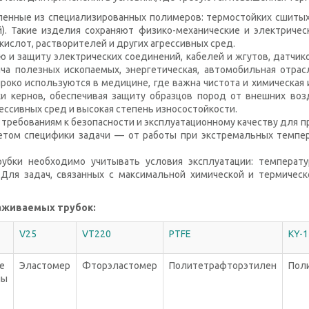
ленные из специализированных полимеров: термостойких сшиты
й). Такие изделия сохраняют физико-механические и электриче
кислот, растворителей и других агрессивных сред.
и защиту электрических соединений, кабелей и жгутов, датчико
быча полезных ископаемых, энергетическая, автомобильная отра
ко используются в медицине, где важна чистота и химическая и
и кернов, обеспечивая защиту образцов пород от внешних воз
ессивных сред и высокая степень износостойкости.
ребованиям к безопасности и эксплуатационному качеству для 
етом специфики задачи — от работы при экстремальных темпер
бки необходимо учитывать условия эксплуатации: температу
Для задач, связанных с максимальной химической и термическ
аживаемых трубок:
V25
VT220
PTFE
KY-1
е
Эластомер
Фторэластомер
Политетрафторэтилен
Пол
ны