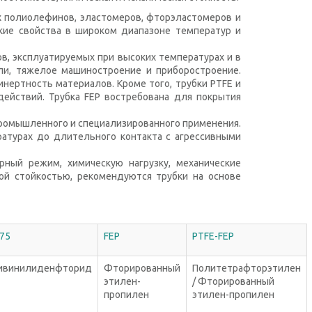
х полиолефинов, эластомеров, фторэластомеров и
ские свойства в широком диапазоне температур и
в, эксплуатируемых при высоких температурах и в
сли, тяжелое машиностроение и приборостроение.
нертность материалов. Кроме того, трубки PTFE и
действий. Трубка FEP востребована для покрытия
промышленного и специализированного применения.
атурах до длительного контакта с агрессивными
рный режим, химическую нагрузку, механические
ой стойкостью, рекомендуются трубки на основе
75
FEP
PTFE-FEP
ивинилиденфторид
Фторированный
Политетрафторэтилен
этилен-
/ Фторированный
пропилен
этилен-пропилен