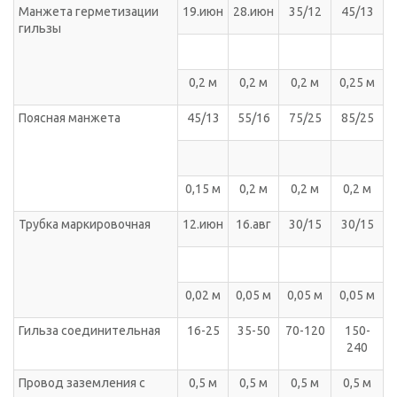
Манжета герметизации
19.июн
28.июн
35/12
45/13
гильзы
0,2 м
0,2 м
0,2 м
0,25 м
Поясная манжета
45/13
55/16
75/25
85/25
0,15 м
0,2 м
0,2 м
0,2 м
Трубка маркировочная
12.июн
16.авг
30/15
30/15
0,02 м
0,05 м
0,05 м
0,05 м
Гильза соединительная
16-25
35-50
70-120
150-
240
Провод заземления с
0,5 м
0,5 м
0,5 м
0,5 м