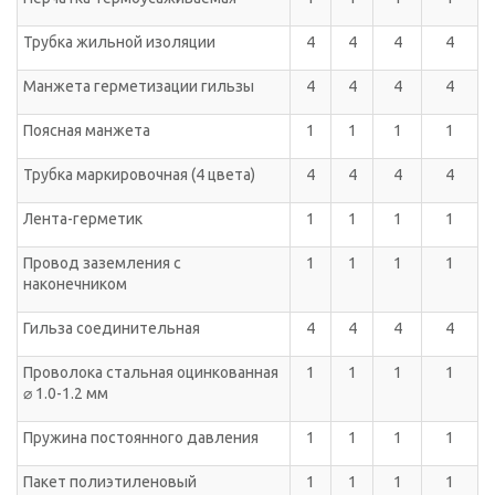
Трубка жильной изоляции
4
4
4
4
Манжета герметизации гильзы
4
4
4
4
Поясная манжета
1
1
1
1
Трубка маркировочная (4 цвета)
4
4
4
4
Лента-герметик
1
1
1
1
Провод заземления с
1
1
1
1
наконечником
Гильза соединительная
4
4
4
4
Проволока стальная оцинкованная
1
1
1
1
⌀ 1.0-1.2 мм
Пружина постоянного давления
1
1
1
1
Пакет полиэтиленовый
1
1
1
1