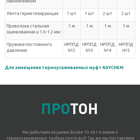
наконечником
Лента герметизирующая
1 шт
1 шт
2 шт
2 шт
Проволока стальная
1 м
1 м
1 м
1 м
оцинкованная ⌀ 1.0-1.2 мм
Пружина постоянного
НРППД
НРППД
НРППД
НРППД
давления
№2
№3
№4
№5
Для замещения термоусаживаемых муфт RAYCHEM
Мы работаем на рынке более 10 лет и знаем о
термоусаживаемых трубках почти всё! Так же мы поставляем