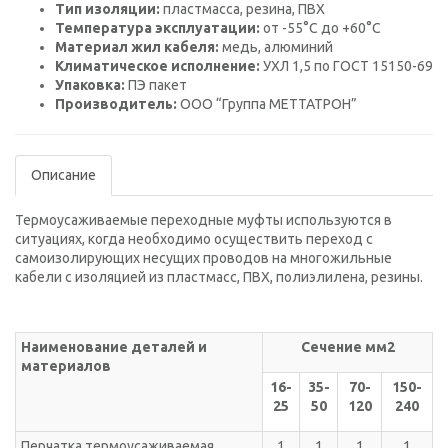
Тип изоляции:
пластмасса, резина, ПВХ
Температура эксплуатации:
от -55°C до +60°C
Материал жил кабеля:
медь, алюминий
Климатическое исполнение:
УХЛ 1,5 по ГОСТ 15150-69
Упаковка:
ПЭ пакет
Производитель:
ООО “Группа МЕТТАТРОН”
Описание
Термоусаживаемые переходные муфты используются в
ситуациях, когда необходимо осуществить переход с
самоизолирующих несущих проводов на многожильные
кабели с изоляцией из пластмасс, ПВХ, полиэлилена, резины.
Наименование деталей и
Сечение мм2
материалов
16-
35-
70-
150-
25
50
120
240
Перчатка термоусаживаемая
1
1
1
1