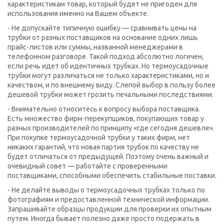
характеристикам товар, который будет не пригоден для
использования именно на Вашем объекте.
- Не допускайте типичную ошибку — сравнивать цены на
трубки от разных поставщиков на основание одних лишь
прайс-листов или суммы, названной менеджерами в
телефонном разговоре. Такой подход абсолютно логичен,
если речь идет об идентичных трубках. Но термоусадочные
трубки могут различаться не только характеристиками, но и
качеством, и по внешнему виду. Слепой выбор в пользу более
дешевой трубки может грозить печальными последствиями.
- Внимательно относитесь к вопросу выбора поставщика.
Есть множество фирм-перекупщиков, покупающих товар у
разных производителей по принципу «где сегодня дешевле».
При покупке термоусадочной трубки у таких фирм, нет
никаких гарантий, что новая партия трубок по качеству не
будет отличаться от предыдущей. Поэтому очень важный и
очевидный совет — работайте с проверенными
поставщиками, способными обеспечить стабильные поставки.
- Не делайте выводы о термоусадочных трубках только по
фотографиям и предоставленной технической информации.
Запрашивайте образцы продукции для проверки их опытным
путем. Иногда бывает полезно даже просто подержать в