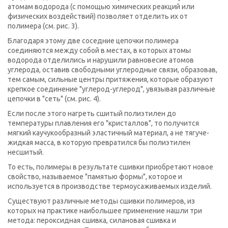
атомам водорода (с помощью химических реакций или
физических воздействий) позволяет отделить их от
полимера (см. рис. 3).
Благодаря этому две соседние цепочки полимера
соединяются между собой в местах, в которых атомы
водорода отделились и нарушили равновесие атомов
углерода, оставив свободными углеродные связи, образовав,
тем самым, сильные центры притяжения, которые образуют
крепкое соединение "углерод-углерод", увязывая различные
цепочки в "сеть" (см. рис. 4).
Если после этого нагреть сшитый полиэтилен до
температуры плавления его "кристаллов", то получится
мягкий каучукообразный эластичный материал, а не тягуче-
жидкая масса, в которую превратился бы полиэтилен
несшитый.
То есть, полимеры в результате сшивки приобретают новое
свойство, называемое "памятью формы", которое и
используется в производстве термоусаживаемых изделий.
Существуют различные методы сшивки полимеров, из
которых на практике наибольшее применение нашли три
метода: пероксидная сшивка, силановая сшивка и