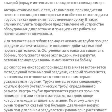
камерой форму и интенсивно охлаждается в новом размере.
Авторы сталкивались с тем, что компании-производители
неохотно посвящают посторонних в особенности экспандинга
трубок, так как применяют собственные ноу-хау. В таких
случаях получить подробное представление об устройстве
оборудования для растяжки и принципах его работы не
представляется возможным.
Для тонкостенных гибких термоу-саживаемых трубок процесс
раздувки автоматизирован и позволяет добиться высокой
производительности. Облученная заготовка сматывается с
бобины, пропускается через экспандер и, уже раздутая,
готовая термоусадка вновь наматывается на бобину.
До сих пор на некоторых производствах в Китае встречается
метод ручной механической раздувки, который применяется,
в основном, по отношению к толстостенным термо-
усаживаемым трубкам. Трубка помещается в специальную
круглую форму (металлическую трубу) определенного
размера. Внутрь трубки протягивается рукав из прочного
полимерного или тканого материала, на одном конце
которого находится шланг с клапаном. По этому шлангу в
рукав подается сжатый под большим давлением воздух,
рукав под давлением раздувается и равномерно растягивает