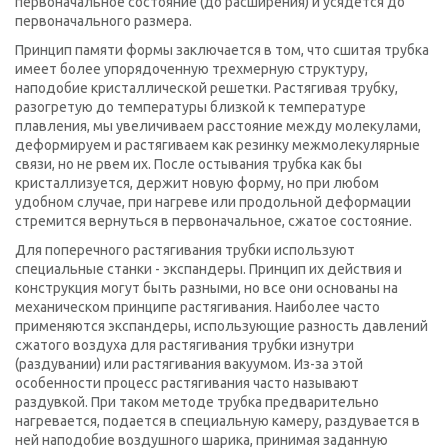
первоначальное состояние (до расширения) и усядется до
первоначального размера.
Принцип памяти формы заключается в том, что сшитая трубка
имеет более упорядоченную трехмерную структуру,
наподобие кристаллической решетки. Растягивая трубку,
разогретую до температуры близкой к температуре
плавления, мы увеличиваем расстояние между молекулами,
деформируем и растягиваем как резинку межмолекулярные
связи, но не рвем их. После остывания трубка как бы
кристаллизуется, держит новую форму, но при любом
удобном случае, при нагреве или продольной деформации
стремится вернуться в первоначальное, сжатое состояние.
Для поперечного растягивания трубки используют
специальные станки - экспандеры. Принцип их действия и
конструкция могут быть разными, но все они основаны на
механическом принципе растягивания. Наиболее часто
применяются экспандеры, использующие разность давлений
сжатого воздуха для растягивания трубки изнутри
(раздувании) или растягивания вакуумом. Из-за этой
особенности процесс растягивания часто называют
раздувкой. При таком методе трубка предварительно
нагревается, подается в специальную камеру, раздувается в
ней наподобие воздушного шарика, принимая заданную