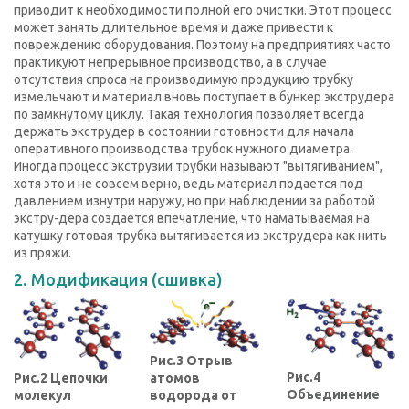
приводит к необходимости полной его очистки. Этот процесс
может занять длительное время и даже привести к
повреждению оборудования. Поэтому на предприятиях часто
практикуют непрерывное производство, а в случае
отсутствия спроса на производимую продукцию трубку
измельчают и материал вновь поступает в бункер экструдера
по замкнутому циклу. Такая технология позволяет всегда
держать экструдер в состоянии готовности для начала
оперативного производства трубок нужного диаметра.
Иногда процесс экструзии трубки называют "вытягиванием",
хотя это и не совсем верно, ведь материал подается под
давлением изнутри наружу, но при наблюдении за работой
экстру-дера создается впечатление, что наматываемая на
катушку готовая трубка вытягивается из экструдера как нить
из пряжи.
2. Модификация (сшивка)
Рис.3 Отрыв
Рис.4
Рис.2 Цепочки
атомов
Объединение
молекул
водорода от