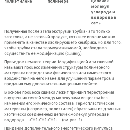
цепочек
полиэтилена
полимера
молекул
углерода и
водорода в
сеть
Полученная после этапа экструзии трубка - это только
заготовка, а не готовый продукт, хотя и ее вполне можно
применять в качестве изолирующего кембрика. Но для того,
чтобы трубка стала термоусаживаемой, необходимо
осуществить ее модификацию (сшивку).
Приведем немного теории. Модификацией или сшивкой
называют процесс изменения структуры полимерного
материала посредством физического или химического
воздействия на него извне для улучшения параметров и
придания ему дополнительных ценных свойств.
В основе процесса сшивки лежит принцип перестроения
внутренних связей между молекулами вещества без
изменения его химического состава. Термопластические
материалы (например, полиэтилен) образованы из длинных,
хаотически соединенных цепочек молекул углерода и
водорода …-CH2-CH2-CH2-… (см. рис. 2).
Придание дополнительного энергетического импульса