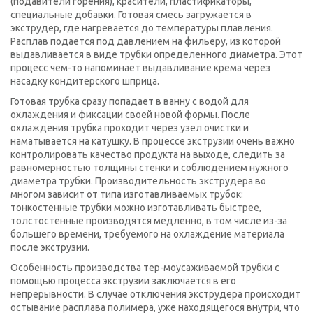
(подавители горения), красители, пластификаторы,
специальные добавки. Готовая смесь загружается в
экструдер, где нагревается до температуры плавления.
Расплав подается под давлением на фильеру, из которой
выдавливается в виде трубки определенного диаметра. Этот
процесс чем-то напоминает выдавливание крема через
насадку кондитерского шприца.
Готовая трубка сразу попадает в ванну с водой для
охлаждения и фиксации своей новой формы. После
охлаждения трубка проходит через узел очистки и
наматывается на катушку. В процессе экструзии очень важно
контролировать качество продукта на выходе, следить за
равномерностью толщины стенки и соблюдением нужного
диаметра трубки. Производительность экструдера во
многом зависит от типа изготавливаемых трубок:
тонкостенные трубки можно изготавливать быстрее,
толстостенные производятся медленно, в том числе из-за
большего времени, требуемого на охлаждение материала
после экструзии.
Особенность производства тер-моусаживаемой трубки с
помощью процесса экструзии заключается в его
непрерывности. В случае отключения экструдера происходит
остывание расплава полимера, уже находящегося внутри, что