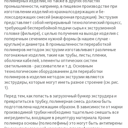
полимерных изделий, но также в других областях
промышленности, например, в пищевом производстве при
изготовлении изделий из крахмалсодержащих и бе-
локсодержащих смесей (макаронная продукция). Экструзия
представляет собой непрерывный технологический процесс,
требующий бесперебойной подачи сырья к экструзионной
головке (фильере), с целью получения на выходе изделия с
поперечным сечением нужной формы (в нашем случае -
круглым) и диаметра. В промышленности переработкой
полимеров методом экструзии изготавливают различные
погонажные изделия, такие как трубы, листы, пленки,
оболочки кабелей, элементы оптических систем
светильников - рассеиватели и т.д. Основным
технологическим оборудованием для переработки
полимеров в изделия методом экструзии являются
экструдеры, которые могут иметь разное строение (см. рис.
1).
Перед тем, как попасть в загрузочный бункер экструдера и
превратиться в трубку, полимерная смесь должна быть
подготовлена надлежащим образом. В зависимости от марки
производимой трубки необходимо тщательно смешать все
ингредиенты, входящие в рецептуру материала. Кроме
полимера основы (полиолефины) это могут быть антипирены