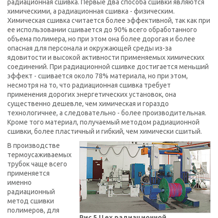
радиационная сшивка. Первые два способа сшивки являются
химическими, а радиационная сшивка - физическим.
Химическая сшивка считается более эффективной, так как при
ее использовании сшивается до 90% всего обработанного
объема полимера, но при этом она более дорогая и более
опасная для персонала и окружающей среды из-за
ядовитости и высокой активности применяемых химических
соединений. При радиационной сшивке достигается меньший
эффект - сшивается около 78% материала, но при этом,
несмотря на то, что радиационная сшивка требует
применения дорогих энергетических установок, она
существенно дешевле, чем химическая и гораздо
технологичнее, а следовательно - более производительная.
Кроме того материал, получаемый методом радиационной
сшивки, более пластичный и гибкий, чем химически сшитый.
В производстве
термоусаживаемых
трубок чаще всего
применяется
именно
радиационный
метод сшивки
полимеров, для
Рис.5 Цех радиационной