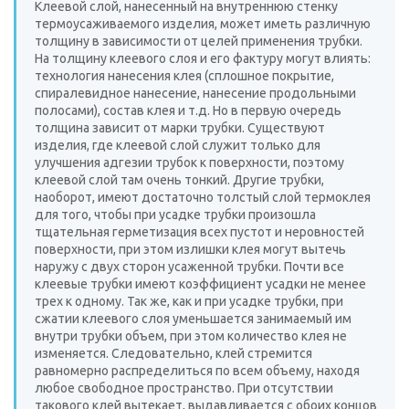
Клеевой слой, нанесенный на внутреннюю стенку
термоусаживаемого изделия, может иметь различную
толщину в зависимости от целей применения трубки.
На толщину клеевого слоя и его фактуру могут влиять:
технология нанесения клея (сплошное покрытие,
спиралевидное нанесение, нанесение продольными
полосами), состав клея и т.д. Но в первую очередь
толщина зависит от марки трубки. Существуют
изделия, где клеевой слой служит только для
улучшения адгезии трубок к поверхности, поэтому
клеевой слой там очень тонкий. Другие трубки,
наоборот, имеют достаточно толстый слой термоклея
для того, чтобы при усадке трубки произошла
тщательная герметизация всех пустот и неровностей
поверхности, при этом излишки клея могут вытечь
наружу с двух сторон усаженной трубки. Почти все
клеевые трубки имеют коэффициент усадки не менее
трех к одному. Так же, как и при усадке трубки, при
сжатии клеевого слоя уменьшается занимаемый им
внутри трубки объем, при этом количество клея не
изменяется. Следовательно, клей стремится
равномерно распределиться по всем объему, находя
любое свободное пространство. При отсутствии
такового клей вытекает, выдавливается с обоих концов