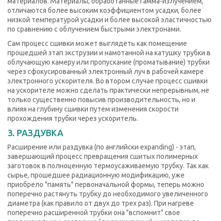
материалов. Материалы, обработанные гамма-излучением,
отличаются более высоким коэффициентом усадки, более
низкой температурой усадки и более высокой эластичностью
по сравнению с облучением быстрыми электронами.
Сам процесс сшивки может выглядеть как помещение
прошедшей этап экструзии и намотанной на катушку трубки в
облучающую камеру или пропускание (проматывание) трубки
через сфокусированный электронный луч в рабочей камере
электронного ускорителя. Во втором случае процесс сшивки
на ускорителе можно сделать практически непрерывным, не
только существенно повысив производительность, но и
влияя на глубину сшивки путем изменения скорости
прохождения трубки через ускоритель.
3. РАЗДУВКА
Расширение или раздувка (по английски expanding) - этап,
завершающий процесс превращения сшитых полимерных
заготовок в полноценную термоусаживаемую трубку. Так как
сырье, прошедшее радиационную модификацию, уже
приобрело "память" первоначальной формы, теперь можно
поперечно растянуть трубку до необходимого увеличенного
диаметра (как правило от двух до трех раз). При нагреве
поперечно расширенной трубки она "вспомнит" свое