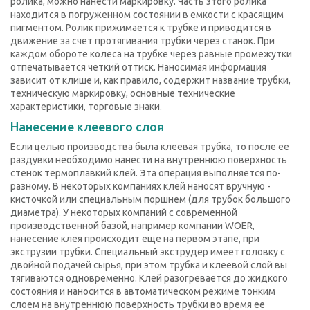
ролика, можно нанести маркировку. Часть этого ролика
находится в погруженном состоянии в емкости с красящим
пигментом. Ролик прижимается к трубке и приводится в
движение за счет протягивания трубки через станок. При
каждом обороте колеса на трубке через равные промежутки
отпечатывается четкий оттиск. Наносимая информация
зависит от клише и, как правило, содержит название трубки,
техническую маркировку, основные технические
характеристики, торговые знаки.
Нанесение клеевого слоя
Если целью производства была клеевая трубка, то после ее
раздувки необходимо нанести на внутреннюю поверхность
стенок термоплавкий клей. Эта операция выполняется по-
разному. В некоторых компаниях клей наносят вручную -
кисточкой или специальным поршнем (для трубок большого
диаметра). У некоторых компаний с современной
производственной базой, например компании WOER,
нанесение клея происходит еще на первом этапе, при
экструзии трубки. Специальный экструдер имеет головку с
двойной подачей сырья, при этом трубка и клеевой слой вы
тягиваются одновременно. Клей разогревается до жидкого
состояния и наносится в автоматическом режиме тонким
слоем на внутреннюю поверхность трубки во время ее