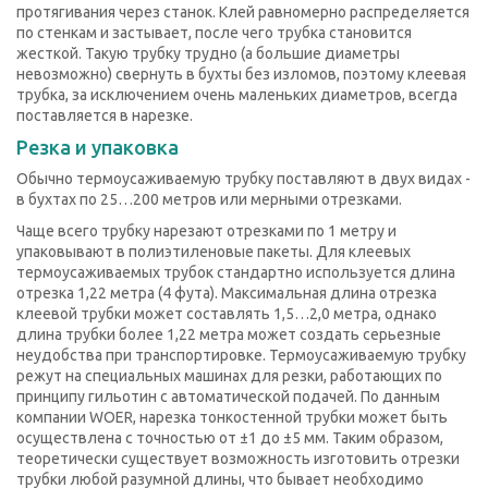
протягивания через станок. Клей равномерно распределяется
по стенкам и застывает, после чего трубка становится
жесткой. Такую трубку трудно (а большие диаметры
невозможно) свернуть в бухты без изломов, поэтому клеевая
трубка, за исключением очень маленьких диаметров, всегда
поставляется в нарезке.
Резка и упаковка
Обычно термоусаживаемую трубку поставляют в двух видах -
в бухтах по 25…200 метров или мерными отрезками.
Чаще всего трубку нарезают отрезками по 1 метру и
упаковывают в полиэтиленовые пакеты. Для клеевых
термоусаживаемых трубок стандартно используется длина
отрезка 1,22 метра (4 фута). Максимальная длина отрезка
клеевой трубки может составлять 1,5…2,0 метра, однако
длина трубки более 1,22 метра может создать серьезные
неудобства при транспортировке. Термоусаживаемую трубку
режут на специальных машинах для резки, работающих по
принципу гильотин с автоматической подачей. По данным
компании WOER, нарезка тонкостенной трубки может быть
осуществлена с точностью от ±1 до ±5 мм. Таким образом,
теоретически существует возможность изготовить отрезки
трубки любой разумной длины, что бывает необходимо