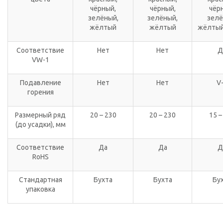
чёрный,
чёрный,
чёр
зелёный,
зелёный,
зелё
жёлтый
жёлтый
жёлтый
Соответствие
Нет
Нет
Д
VW-1
Подавление
Нет
Нет
V
горения
Размерный ряд
20 – 230
20 – 230
15 –
(до усадки), мм
Соответствие
Да
Да
Д
RoHS
Стандартная
Бухта
Бухта
Бу
упаковка