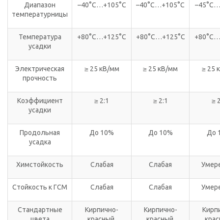
Диапазон
–40°С…+105°С
–40°С…+105°С
–45°С…
температурницы
Температура
+80°С…+125°С
+80°С…+125°С
+80°С…
усадки
Электрическая
≥ 25 кВ/мм
≥ 25 кВ/мм
≥ 25 
прочность
Коэффициент
≥ 2:1
≥ 2:1
≥ 
усадки
Продольная
До 10%
До 10%
До 
усадка
Химстойкость
Слабая
Слабая
Умер
Стойкость к ГСМ
Слабая
Слабая
Умер
Стандартные
Кирпично-
Кирпично-
Кирп
цвета
красный,
красный,
крас