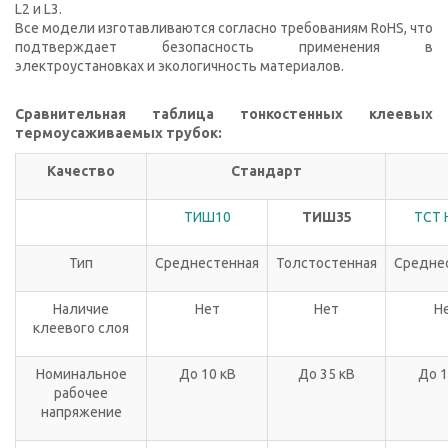
L2 и L3.
Все модели изготавливаются согласно требованиям RoHS, что
подтверждает безопасность применения в
электроустановках и экологичность материалов.
Сравнительная таблица тонкостенных клеевых
термоусаживаемых трубок:
Качество
Стандарт
ТИШ10
ТИШ35
TCT 
Тип
Среднестенная
Толстостенная
Средне
Наличие
Нет
Нет
Н
клеевого слоя
Номинальное
До 10 кВ
До 35 кВ
До 1
рабочее
напряжение