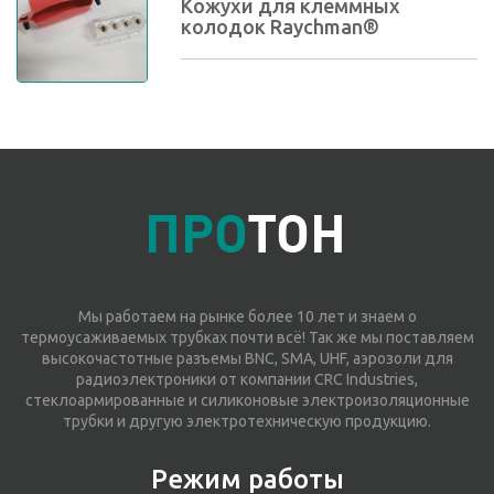
Кожухи для клеммных
колодок Raychman®
Мы работаем на рынке более 10 лет и знаем о
термоусаживаемых трубках почти всё! Так же мы поставляем
высокочастотные разъемы BNC, SMA, UHF, аэрозоли для
радиоэлектроники от компании CRC Industries,
стеклоармированные и силиконовые электроизоляционные
трубки и другую электротехническую продукцию.
Режим работы