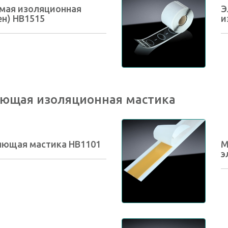
мая изоляционная
Э
ен) HB1515
и
ющая изоляционная мастика
яющая мастика HB1101
М
э