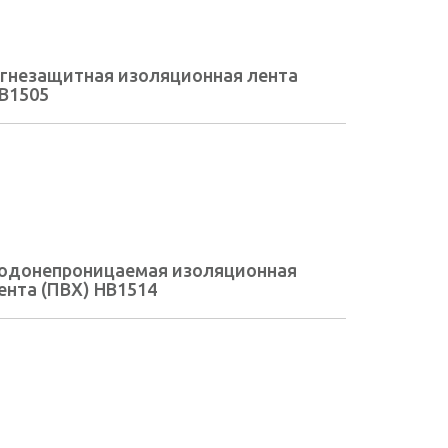
гнезащитная изоляционная лента
B1505
одонепроницаемая изоляционная
ента (ПВХ) HB1514