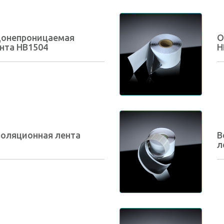
донепроницаемая
О
нта HB1504
H
оляционная лента
В
л