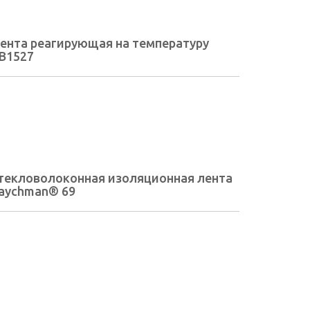
ента реагирующая на температуру
B1527
текловолоконная изоляционная лента
aychman® 69