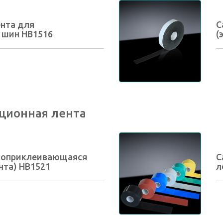
нта для
С
 шин HB1516
(
ционная лента
моприклеивающаяся
С
нта) HB1521
л