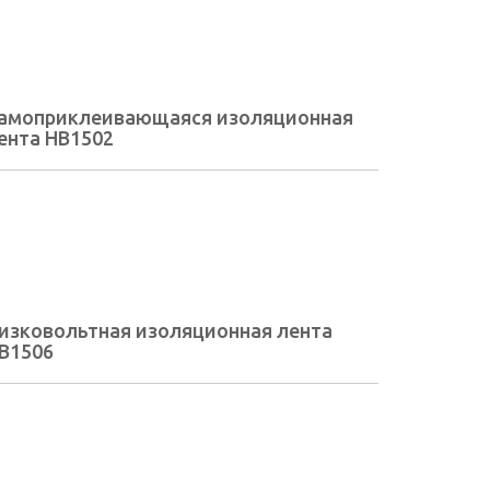
амоприклеивающаяся изоляционная
ента HB1502
изковольтная изоляционная лента
B1506