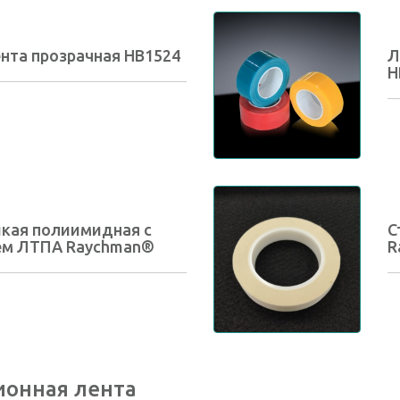
нта прозрачная HB1524
Л
H
кая полиимидная с
С
ем ЛТПА Raychman®
R
ионная лента