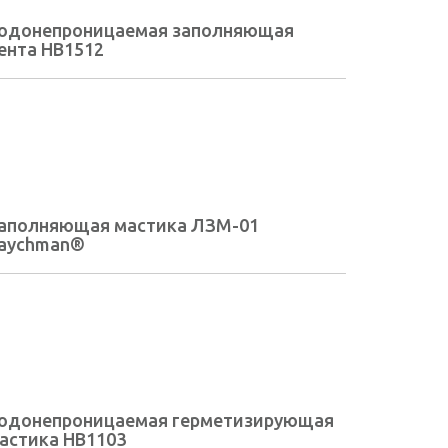
одонепроницаемая заполняющая
ента HB1512
аполняющая мастика ЛЗМ-01
aychman®
одонепроницаемая герметизирующая
астика HB1103