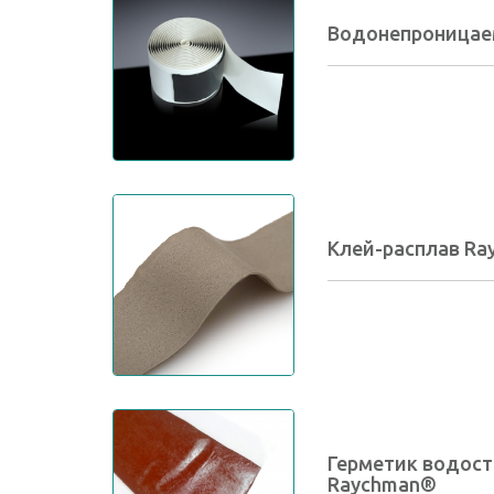
Водонепроницае
Клей-расплав Ra
Герметик водос
Raychman®