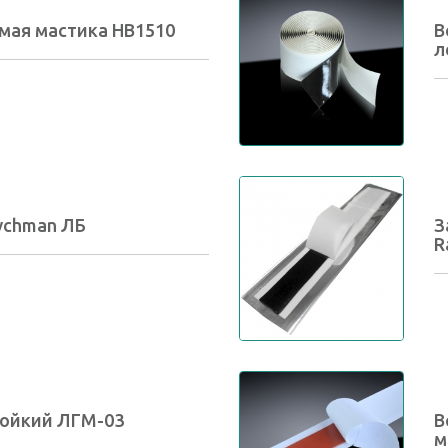
мая мастика HB1510
В
л
ychman ЛБ
З
R
тойкий ЛГМ-03
В
м