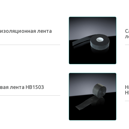
изоляционная лента
С
л
вая лента HB1503
Н
H