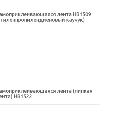
амоприклеивающаяся лента HB1509
этиленпропилендиеновый каучук)
амоприклеивающаяся лента (липкая
ента) HB1522