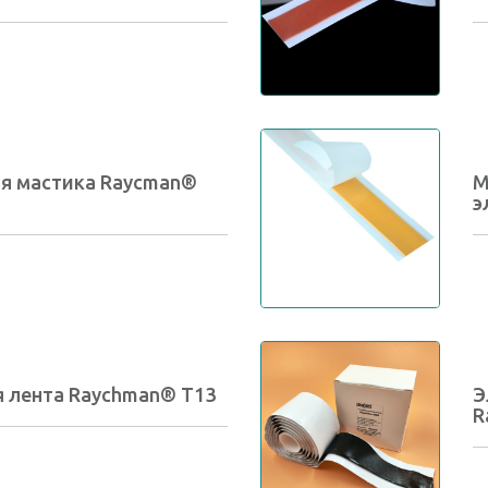
я мастика Raycman®
М
э
 лента Raychman® Т13
Э
R