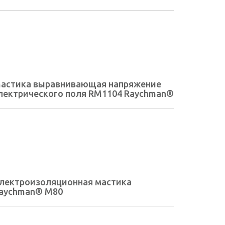
астика выравнивающая напряжение
лектрического поля RM1104 Raychman®
лектроизоляционная мастика
aychman® М80