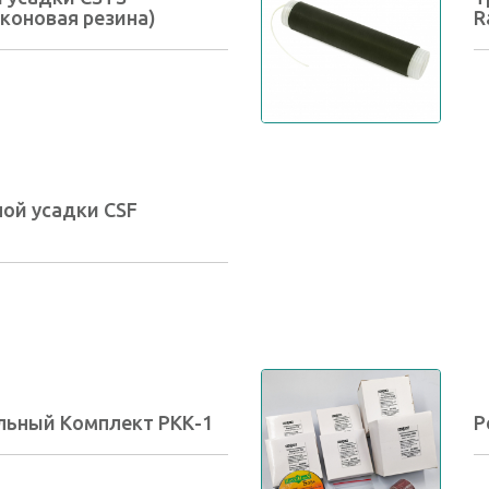
коновая резина)
R
ой усадки CSF
льный Комплект РКК-1
Р