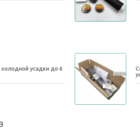
холодной усадки до 6
С
у
В