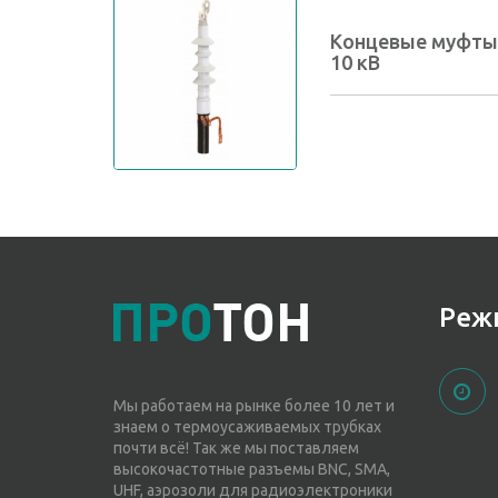
Концевые муфты
10 кВ
Реж
Мы работаем на рынке более 10 лет и
знаем о термоусаживаемых трубках
почти всё! Так же мы поставляем
высокочастотные разъемы BNC, SMA,
UHF, аэрозоли для радиоэлектроники