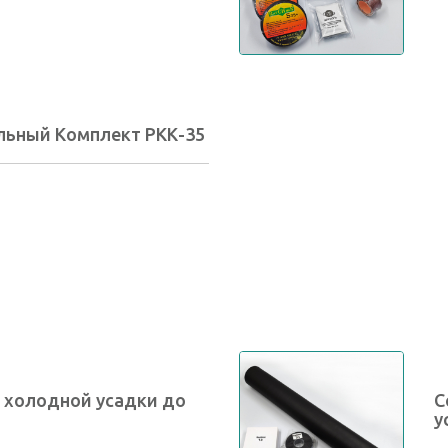
льный Комплект РКК-35
 холодной усадки до
С
у