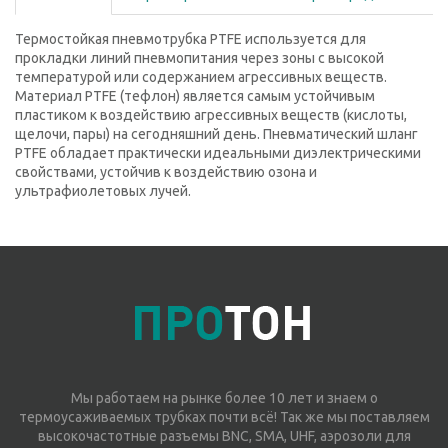
Термостойкая пневмотрубка PTFE используется для
прокладки линий пневмопитания через зоны с высокой
температурой или содержанием агрессивных веществ.
Материал PTFE (тефлон) является самым устойчивым
пластиком к воздействию агрессивных веществ (кислоты,
щелочи, пары) на сегодняшний день. Пневматический шланг
PTFE обладает практически идеальными диэлектрическими
свойствами, устойчив к воздействию озона и
ультрафиолетовых лучей.
Мы работаем на рынке более 10 лет и знаем о
термоусаживаемых трубках почти всё! Так же мы поставляем
высокочастотные разъемы BNC, SMA, UHF, аэрозоли для