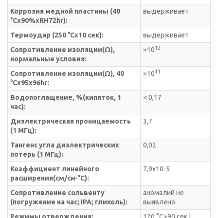
Коррозия медной пластины (40
выдерживает
°Сх90%xRH72hr):
Термоудар (250 °Сх10 сек):
выдерживает
12
Сопротивление изоляции(Ω),
>10
нормальные условия:
11
Сопротивление изоляции(Ω), 40
>10
°Сх95х96hr:
Водопоглащение, %(кипяток, 1
< 0,17
час):
Диэлектрическая проницаемость
3,7
(1 МГц):
Тангенс угла диэлектрических
0,02
потерь (1 МГц):
Коэффициент линейного
7,9x10-5
расширения(см/см·°С):
Сопротивление сольвенту
аномалий не
(погружение на час; IPA; гликоль):
выявлено
Режимы отверждения:
120 °С>90 сек |