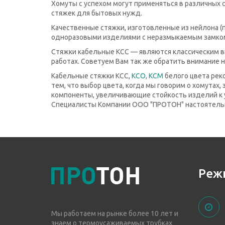
Хомуты с успехом могут применяться в различных 
стяжек для бытовых нужд.
Качественные стяжки, изготовленные из нейлона 
одноразовыми изделиями с неразмыкаемым замком
Стяжки кабельные КСС — являются классическим в
работах. Советуем Вам так же обратить внимание 
Кабельные стяжки КСС,
КСО
,
КСМ
белого цвета реко
тем, что выбор цвета, когда мы говорим о хомутах,
компоненты, увеличивающие стойкость изделий к 
Специалисты Компании ООО "ПРОТОН" настоятельн
Реж
Мы работаем на рынке более 10 лет и
знаем о термоусаживаемых трубках