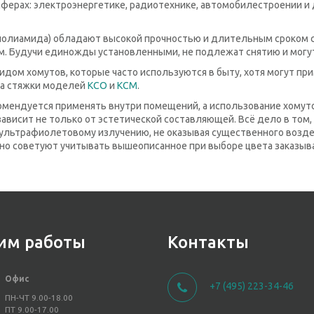
сферах: электроэнергетике, радиотехнике, автомобилестроении и
(полиамида) обладают высокой прочностью и длительным сроком с
. Будучи единожды установленными, не подлежат снятию и могут
идом хомутов, которые часто используются в быту, хотя могут п
на стяжки моделей
КСО
и
КСМ
.
мендуется применять внутри помещений, а использование хомутов 
 зависит не только от эстетической составляющей. Всё дело в том
ультрафиолетовому излучению, не оказывая существенного воздей
о советуют учитывать вышеописанное при выборе цвета заказыв
им работы
Контакты
Офис
+7 (495) 223-34-46
ПН-ЧТ 9.00-18.00
ПТ 9.00-17.00