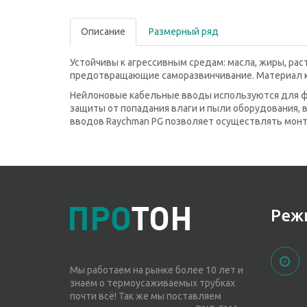
Описание
Размерный ряд
Устойчивы к агрессивным средам: масла, жиры, рас
предотвращающие саморазвинчивание. Материал ко
Нейлоновые кабельные вводы используются для фи
защиты от попадания влаги и пыли оборудования, 
вводов Raychman PG позволяет осуществлять монт
Реж
Мы работаем на рынке более 10 лет и
знаем о термоусаживаемых трубках
почти всё! Так же мы поставляем