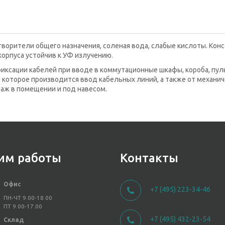
творители общего назначения, соленая вода, слабые кислоты. Конс
рпуса устойчив к УФ излучению.
ксации кабелей при вводе в коммутационные шкафы, короба, пул
в которое производится ввод кабельных линий, а также от механи
аж в помещении и под навесом.
им работы
Контакты
Офис
+7 (495) 223-34-46
ПН-ЧТ 9.00-18.00
ПТ 9.00-17.00
+7 (495) 432-23-54
Склад