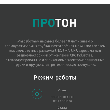
Мы работаем на рынке более 10 лет и знаем о
термоусаживаемых трубках почти всё! Так же мы поставляем
высокочастотные разъемы BNC, SMA, UHF, аэрозоли для
радиоэлектроники от компании CRC Industries,
стеклоармированные и силиконовые электроизоляционные
трубки и другую электротехническую продукцию.
Режим работы
Офис
ПН-ЧТ 9.00-18.00
ПТ 9.00-17.00
Склад