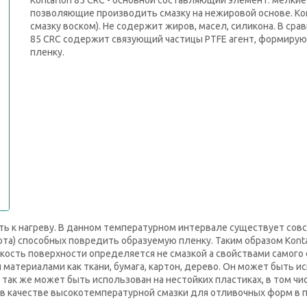
Kontaflon 85 CRC - основной составляющий элемент: мелки
позволяющие производить смазку на нежировой основе. Kon
смазку воском). Не содержит жиров, масел, силикона. В ср
85 CRC содержит связующий частицы PTFE агент, формирую
пленку.
ть к нагреву. В данном температурном интервале существует сов
ота) способных повредить образуемую пленку. Таким образом Kont
йкость поверхности определяется не смазкой а свойствами самого
материалами как ткани, бумага, картон, дерево. Он может быть и
так же может быть использован на нестойких пластиках, в том чи
я в качестве высокотемпературной смазки для отливочных форм в