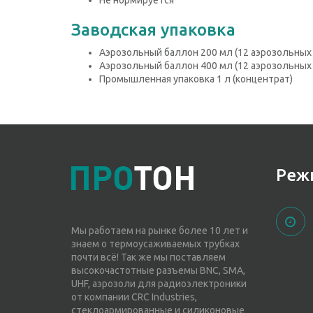
Заводская упаковка
Аэрозольный баллон 200 мл (12 аэрозольных 
Аэрозольный баллон 400 мл (12 аэрозольных 
Промышленная упаковка 1 л (концентрат)
Реж
Мы работаем на рынке более 10 лет и
знаем о термоусаживаемых трубках
почти всё! Так же мы поставляем
высокочастотные разъемы BNC, SMA,
UHF, аэрозоли для радиоэлектроники
от компании CRC Industries,
стеклоармированные и силиконовые