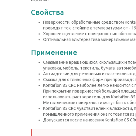
Свойства
Поверхности, обработанные средством Kontaf
проводят ток, стойкие к температурам от - 1
Хорошее сцепление с поверхностью обеспеч
Оптимальная альтернатива минеральным масл
Применение
Смазывание вращающихся, скользящих и пово
упаковка, мебель, текстиль, бумага, автомоб
Антиадгезив для резиновых и пластиковых д
Смазка для отливочных форм при производст
Kontaflon 85 CRC наиболее легко наносится 
При покрытии поверхностей большой площади
использовать растворитель для Kontaflon 85 
Металлические поверхности могут быть обез
Kontaflon 85 CRC чувствителен к влажности,
помышленного применения она готовится из р
Допускается после нанесения Kontaflon 85 C