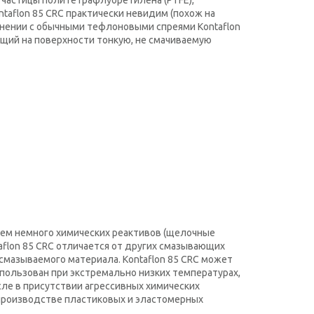
е частицы политетрафлуоретилена (PTFE),
taflon 85 CRC практически невидим (похож на
авнении с обычными тефлоновыми спреями Kontaflon
щий на поверхности тонкую, не смачиваемую
сем немного химических реактивов (щелочные
aflon 85 CRC отличается от других смазывающих
 смазываемого материала. Kontaflon 85 CRC может
спользован при экстремально низких температурах,
сле в присутствии агрессивных химических
 производстве пластиковых и эластомерных