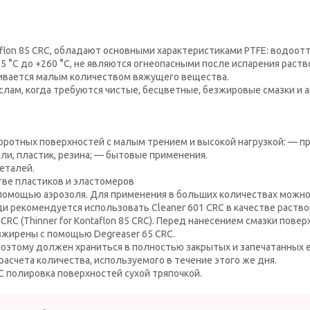
lon 85 CRC, обладают основными характеристиками PTFE: водоотта
95 °С до +260 °С, не являются огнеопасными после испарения раств
ивается малым количеством вяжущего вещества.
ам, когда требуются чистые, бесцветные, безжировые смазки и 
ротных поверхностей с малым трением и высокой нагрузкой: — п
или, пластик, резина; — бытовые применения.
еталей.
ве пластиков и эластомеров
с помощью аэрозоля. Для применения в больших количествах можно
 рекомендуется использовать Cleaner 601 CRC в качестве раств
CRC (Thinner for Kontaflon 85 CRC). Перед нанесением смазки пов
жирены с помощью Degreaser 65 CRC.
 поэтому должен храниться в полностью закрытых и запечатанных 
асчета количества, используемого в течение этого же дня.
RC полировка поверхностей сухой тряпочкой.