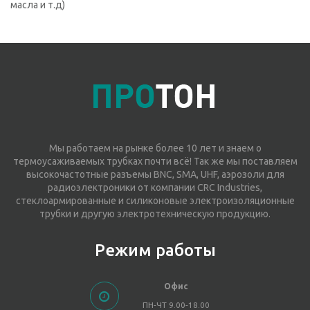
масла и т.д)
Мы работаем на рынке более 10 лет и знаем о
термоусаживаемых трубках почти всё! Так же мы поставляем
высокочастотные разъемы BNC, SMA, UHF, аэрозоли для
радиоэлектроники от компании CRC Industries,
стеклоармированные и силиконовые электроизоляционные
трубки и другую электротехническую продукцию.
Режим работы
Офис
ПН-ЧТ 9.00-18.00