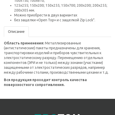
100х150; 100х610;
125х255; 150х200; 150х255; 150х700; 200х200; 200х255;
200х305 мм.
Можно приобрести в двух вариантах
без защелки «Open Top» и с защелкой Zip Lock".
Описание
Область применения:
Металлизированные
(антистатические) пакеты предназначены для хранения,
транспортировки изделий и приборов чувствительных к
электростатическому разряду. Перемещению отдельных
компонентов (ЭРИ и не только) между зонами (участками)
защищенными от электростатических разрядов, например
между рабочими столами, производственными цехами и т.д.
Вся продукция проходит контроль качества
поверхностного сопротивления.