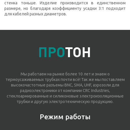
стенка тоньше. Изделие производится в единственном
размере, но благодаря коэффициенту усадки 3:1 подходит
для кабелей разных диаметров.
Мы работаем на рынке более 10 лет и знаем о
термоусаживаемых трубках почти всё! Так же мы поставляем
высокочастотные разъемы BNC, SMA, UHF, аэрозоли для
радиоэлектроники от компании CRC Industries,
стеклоармированные и силиконовые электроизоляционные
трубки и другую электротехническую продукцию.
Режим работы