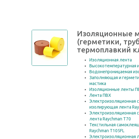
Изоляционные 
(герметики, тру
термоплавкий к
Изоляционная лента
Высокотемпературная 
Водонепроницаемая из
Заполняющая и гермет
мастика
Изоляционные ленты П
Лента ПВХ
Электроизоляционная 
изолирующая лента Ra
Электроизоляционная 
лента Raychman T70
Текстильная самоклеящ
Raychman T105FL
Электроизоляционная 