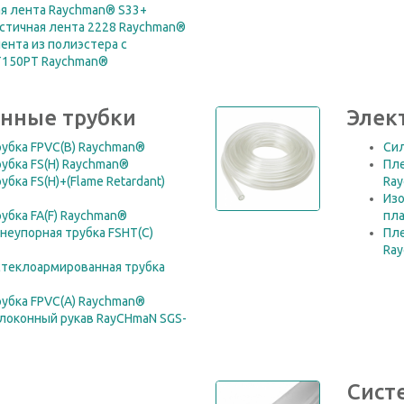
я лента Raychman® S33+
стичная лента 2228 Raychman®
ента из полиэстера с
T150PT Raychman®
нные трубки
Элек
убка FPVC(B) Raychman®
Сил
убка FS(H) Raychman®
Пле
бка FS(H)+(Flame Retardant)
Ra
Изо
убка FA(F) Raychman®
пла
неупорная трубка FSHT(C)
Пле
Ra
стеклоармированная трубка
убка FPVC(А) Raychman®
локонный рукав RayCHmaN SGS-
Сист