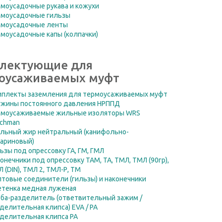
моусадочные рукава и кожухи
рмоусадочные гильзы
рмоусадочные ленты
моусадочные капы (колпачки)
лектующие для
оусаживаемых муфт
мплекты заземления для термоусаживаемых муфт
ужины постоянного давления НРППД
рмоусаживаемые жильные изоляторы WRS
ychman
яльный жир нейтральный (канифольно-
еариновый)
ьзы под опрессовку ГА, ГМ, ГМЛ
онечники под опрессовку ТАМ, ТА, ТМЛ, ТМЛ (90гр),
 (DIN), ТМЛ 2, ТМЛ-Р, ТМ
товые соединители (гильзы) и наконечники
етенка медная луженая
ба-разделитель (ответвительный зажим /
делительная клипса) EVA / PA
делительная клипса PA