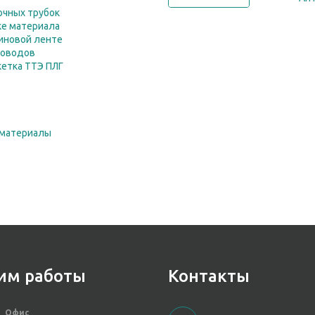
очных трубок
дке материала
тиновой ленте
роводов
етка ТТЭ ПЛГ
 материалы
им работы
Контакты
Офис