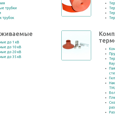
ния
Тер
ые трубки
Те
и
Те
х трубок
Тер
аживаемые
Комп
терм
ые до 1 кВ
ые до 10 кВ
Ко
ые до 20 кВ
Пр
ые до 35 кВ
Те
Ra
Па
ст
Гил
Нак
ТМЛ
Бол
Пл
Ско
раз
Раз