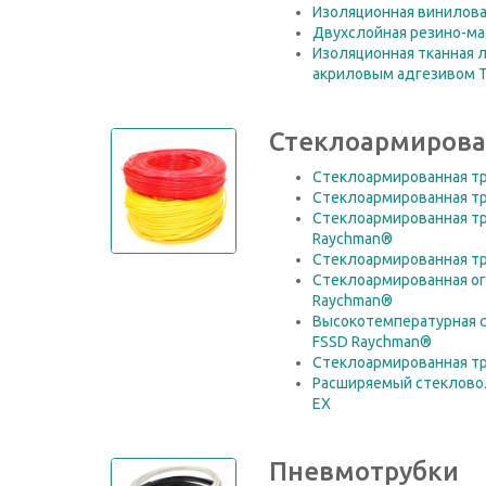
Изоляционная винилова
Двухслойная резино-ма
Изоляционная тканная л
акриловым адгезивом 
Стеклоармирова
Стеклоармированная тр
Стеклоармированная тр
Стеклоармированная тру
Raychman®
Стеклоармированная тр
Стеклоармированная ог
Raychman®
Высокотемпературная 
FSSD Raychman®
Стеклоармированная тр
Расширяемый стеклово
EX
Пневмотрубки