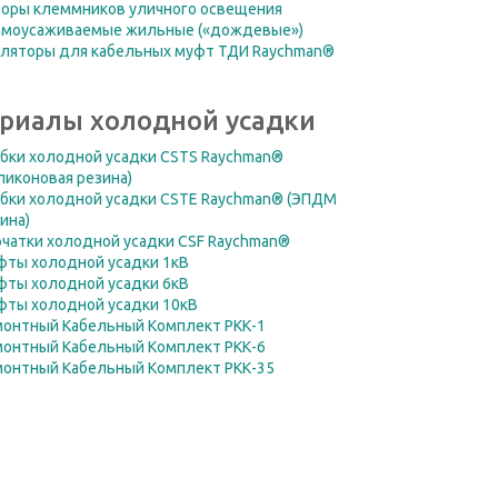
боры клеммников уличного освещения
рмоусаживаемые жильные («дождевые»)
оляторы для кабельных муфт ТДИ Raychman®
риалы холодной усадки
бки холодной усадки CSTS Raychman®
ликоновая резина)
бки холодной усадки CSTE Raychman® (ЭПДМ
ина)
чатки холодной усадки CSF Raychman®
фты холодной усадки 1кВ
фты холодной усадки 6кВ
фты холодной усадки 10кВ
монтный Кабельный Комплект РКК-1
монтный Кабельный Комплект РКК-6
монтный Кабельный Комплект РКК-35