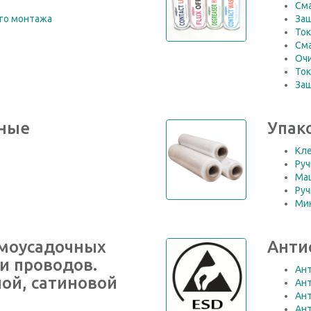
См
го монтажа
За
То
См
Оч
То
За
ьные
Упак
Кле
Руч
Ма
Руч
Ми
моусадочных
Анти
 и проводов.
Ант
ной, сатиновой
Ант
Ант
Ант