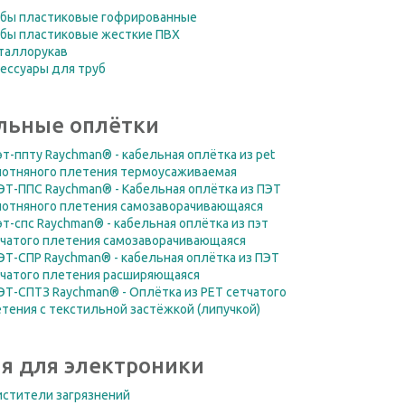
убы пластиковые гофрированные
убы пластиковые жесткие ПВХ
таллорукав
ессуары для труб
льные оплётки
т-ппту Raychman® - кабельная оплётка из pet
лотняного плетения термоусаживаемая
Т-ППС Raychman® - Кабельная оплётка из ПЭТ
лотняного плетения самозаворачивающаяся
т-спс Raychman® - кабельная оплётка из пэт
чатого плетения самозаворачивающаяся
Т-СПР Raychman® - кабельная оплётка из ПЭТ
тчатого плетения расширяющаяся
Т-СПТЗ Raychman® - Оплётка из PET сетчатого
тения с текстильной застёжкой (липучкой)
я для электроники
истители загрязнений