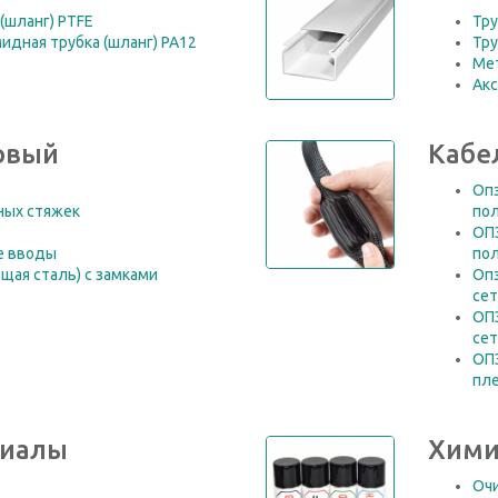
(шланг) PTFE
Тр
идная трубка (шланг) PA12
Тр
Ме
Акс
овый
Кабе
Опэ
ных стяжек
по
ОПЭ
е вводы
по
щая сталь) с замками
Опэ
сет
ОПЭ
се
ОПЭ
пле
риалы
Хими
Оч