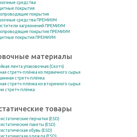
азочные средства
щитные покрытия
копроводящие покрытия
азочные средства ПРЕМИУМ
истители загрязнений ПРЕМИУМ
копроводящие покрытия ПРЕМИУМ
щитные покрытия ПРЕМИУМ
овочные материалы
йкая лента упаковочная (Скотч)
ная стретч-плёнка из первичного сырья
шинная стретч-плёнка
ная стретч-плёнка из вторичного сырья
ни стретч-плёнка
статические товары
истатические перчатки (ESD)
истатические пакеты (ESD)
истатическая обувь (ESD)
истатическая одежда (ESD)