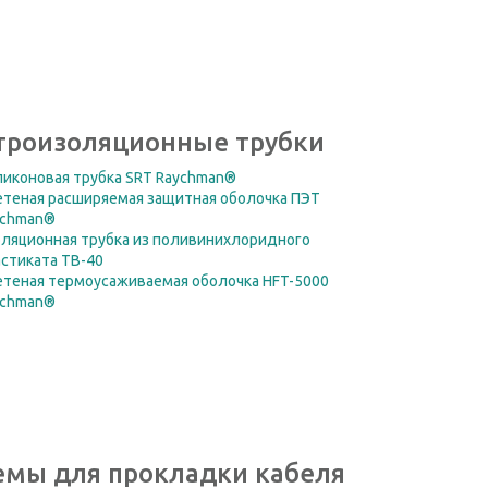
троизоляционные трубки
иконовая трубка SRT Raychman®
теная расширяемая защитная оболочка ПЭТ
ychman®
ляционная трубка из поливинихлоридного
стиката ТВ-40
теная термоусаживаемая оболочка HFT-5000
ychman®
емы для прокладки кабеля