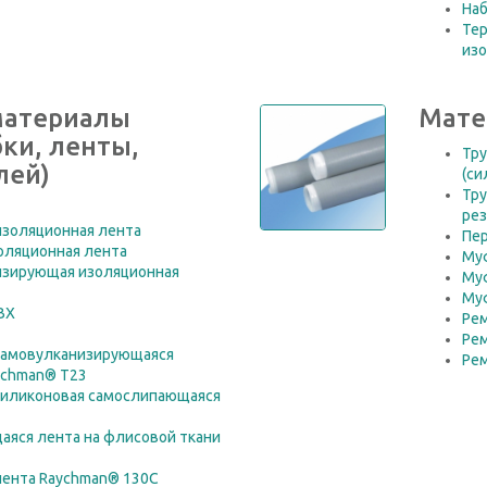
На
Те
из
материалы
Мате
бки, ленты,
Тру
лей)
(си
Тру
рез
изоляционная лента
Пер
оляционная лента
Му
изирующая изоляционная
Му
Му
ВХ
Ре
Ре
самовулканизирующаяся
Ре
ychman® T23
силиконовая самослипающаяся
аяся лента на флисовой ткани
лента Raychman® 130С