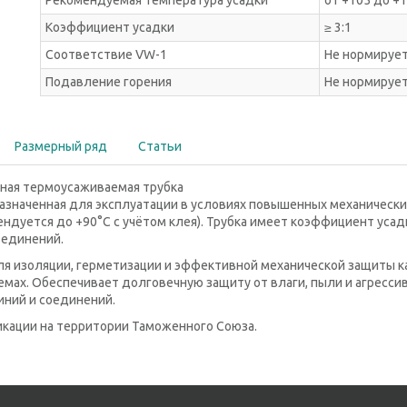
Рекомендуемая температура усадки
от +105 до +
Коэффициент усадки
≥ 3:1
Соответствие VW-1
Не нормируе
Подавление горения
Не нормируе
Размерный ряд
Статьи
нная термоусаживаемая трубка
значенная для эксплуатации в условиях повышенных механических
ндуется до +90°С с учётом клея). Трубка имеет коэффициент усадк
оединений.
ля изоляции, герметизации и эффективной механической защиты к
мах. Обеспечивает долговечную защиту от влаги, пыли и агресси
иний и соединений.
кации на территории Таможенного Союза.