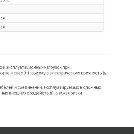
155°С
тся
тся
 и эксплуатационных нагрузок при
и не менее 3:1, высокую электрическую прочность (≥
абелей и соединений, эксплуатируемых в сложных
вных внешних воздействий, снижая риски